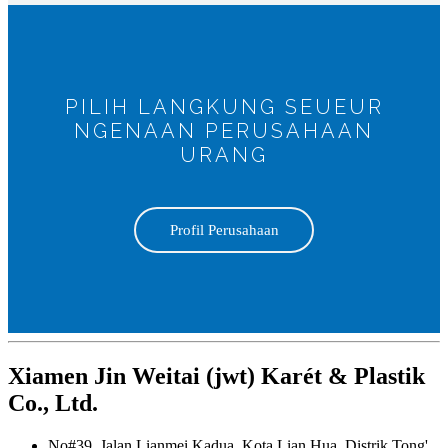
PILIH LANGKUNG SEUEUR
NGENAAN PERUSAHAAN
URANG
Profil Perusahaan
Xiamen Jin Weitai (jwt) Karét & Plastik
Co., Ltd.
No#39, Jalan Lianmei Kadua, Kota Lian Hua, Distrik Tong'