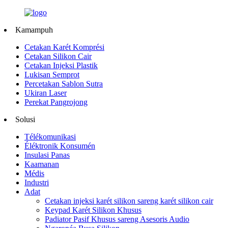
Kamampuh
Cetakan Karét Komprési
Cetakan Silikon Cair
Cetakan Injeksi Plastik
Lukisan Semprot
Percetakan Sablon Sutra
Ukiran Laser
Perekat Pangrojong
Solusi
Télékomunikasi
Éléktronik Konsumén
Insulasi Panas
Kaamanan
Médis
Industri
Adat
Cetakan injeksi karét silikon sareng karét silikon cair
Keypad Karét Silikon Khusus
Padiator Pasif Khusus sareng Asesoris Audio