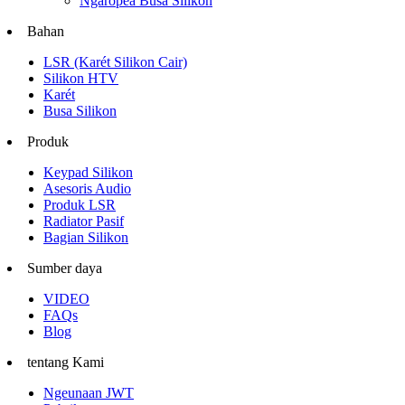
Ngaropéa Busa Silikon
Bahan
LSR (Karét Silikon Cair)
Silikon HTV
Karét
Busa Silikon
Produk
Keypad Silikon
Asesoris Audio
Produk LSR
Radiator Pasif
Bagian Silikon
Sumber daya
VIDEO
FAQs
Blog
tentang Kami
Ngeunaan JWT