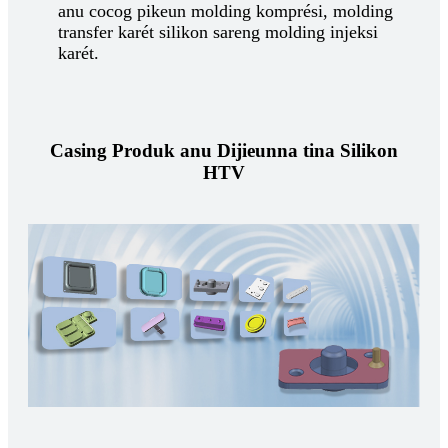
anu cocog pikeun molding komprési, molding
transfer karét silikon sareng molding injeksi
karét.
Casing Produk anu Dijieunna tina Silikon
HTV