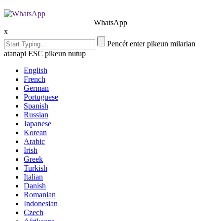
WhatsApp
x
Pencét enter pikeun milarian
atanapi ESC pikeun nutup
English
French
German
Portuguese
Spanish
Russian
Japanese
Korean
Arabic
Irish
Greek
Turkish
Italian
Danish
Romanian
Indonesian
Czech