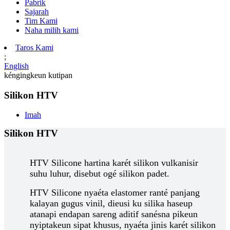
Pabrik
Sajarah
Tim Kami
Naha milih kami
Taros Kami
;
English
kéngingkeun kutipan
Silikon HTV
Imah
Silikon HTV
HTV Silicone hartina karét silikon vulkanisir
suhu luhur, disebut ogé silikon padet.
HTV Silicone nyaéta elastomer ranté panjang
kalayan gugus vinil, dieusi ku silika haseup
atanapi endapan sareng aditif sanésna pikeun
nyiptakeun sipat khusus, nyaéta jinis karét silikon