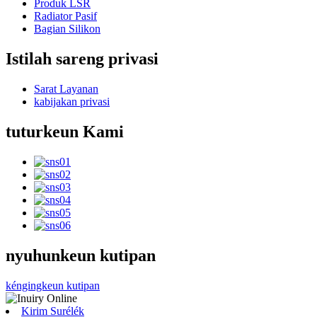
Produk LSR
Radiator Pasif
Bagian Silikon
Istilah sareng privasi
Sarat Layanan
kabijakan privasi
tuturkeun Kami
nyuhunkeun kutipan
kéngingkeun kutipan
Kirim Surélék