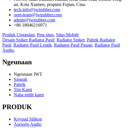
an, Kota Xiamen, propinsi Fujian, Cina.
tech-info@jwtrubber.com
oem-team@jwtrubber.com
admin@jwtrubber.com
+86 18046216971
Produk Unggulan
,
Peta situs
,
Situs Mobile
Desain Spiker Radiator Pasif
,
Radiator Spiker
,
Pabrik Radiator
Pasif
,
Radiator Pasif Leutik
,
Radiator Pasif Pasagi
,
Radiator Pasif
Audio
,
Ngeunaan
Ngeunaan JWT
Sajarah
Pabrik
Tim Kami
Naha milih kami
PRODUK
Keypad Silikon
Asesoris Audio