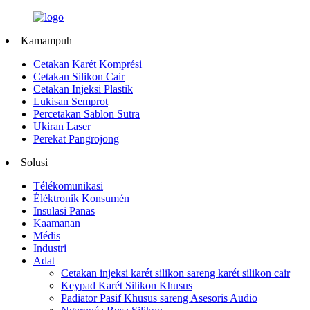
Kamampuh
Cetakan Karét Komprési
Cetakan Silikon Cair
Cetakan Injeksi Plastik
Lukisan Semprot
Percetakan Sablon Sutra
Ukiran Laser
Perekat Pangrojong
Solusi
Télékomunikasi
Éléktronik Konsumén
Insulasi Panas
Kaamanan
Médis
Industri
Adat
Cetakan injeksi karét silikon sareng karét silikon cair
Keypad Karét Silikon Khusus
Padiator Pasif Khusus sareng Asesoris Audio