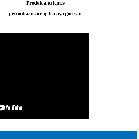
Produk anu lemes
permukaan
sareng teu aya goresan