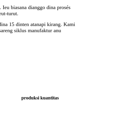
 Ieu biasana dianggo dina prosés
ut-turut.
dina 15 dinten atanapi kirang. Kami
sareng siklus manufaktur anu
produksi kuantitas