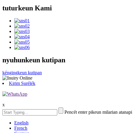
tuturkeun Kami
nyuhunkeun kutipan
kéngingkeun kutipan
Kirim Surélék
x
Pencét enter pikeun milarian atanap
English
French