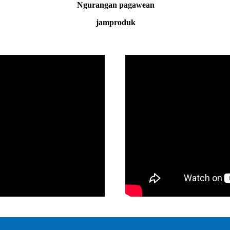
Ngurangan pagawean
jam
produk