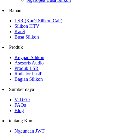
Ngaropéa Busa Silikon
Bahan
LSR (Karét Silikon Cair)
Silikon HTV
Karét
Busa Silikon
Produk
Keypad Silikon
Asesoris Audio
Produk LSR
Radiator Pasif
Bagian Silikon
Sumber daya
VIDEO
FAQs
Blog
tentang Kami
Ngeunaan JWT