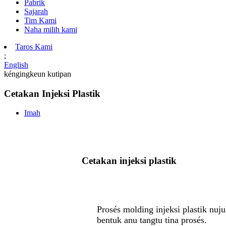
Pabrik
Sajarah
Tim Kami
Naha milih kami
Taros Kami
;
English
kéngingkeun kutipan
Cetakan Injeksi Plastik
Imah
Cetakan injeksi plastik
Prosés molding injeksi plastik nuj
bentuk anu tangtu tina prosés.