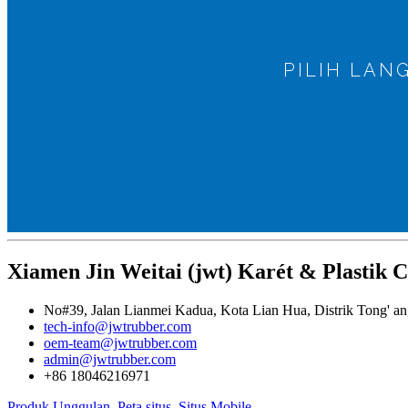
PILIH LA
Xiamen Jin Weitai (jwt) Karét & Plastik Co
No#39, Jalan Lianmei Kadua, Kota Lian Hua, Distrik Tong' an,
tech-info@jwtrubber.com
oem-team@jwtrubber.com
admin@jwtrubber.com
+86 18046216971
Produk Unggulan
,
Peta situs
,
Situs Mobile