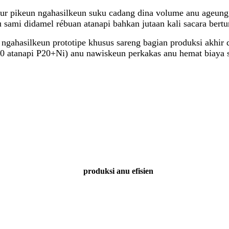
r pikeun ngahasilkeun suku cadang dina volume anu ageung.
sami didamel rébuan atanapi bahkan jutaan kali sacara bertur
i ngahasilkeun prototipe khusus sareng bagian produksi akhir 
0 atanapi P20+Ni) anu nawiskeun perkakas anu hemat biaya 
produksi anu efisien