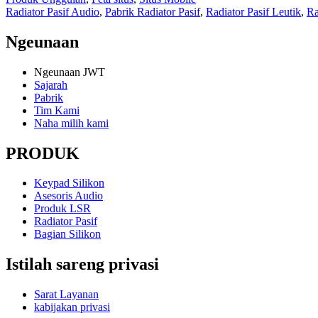
Radiator Pasif Audio
,
Pabrik Radiator Pasif
,
Radiator Pasif Leutik
,
Ra
Ngeunaan
Ngeunaan JWT
Sajarah
Pabrik
Tim Kami
Naha milih kami
PRODUK
Keypad Silikon
Asesoris Audio
Produk LSR
Radiator Pasif
Bagian Silikon
Istilah sareng privasi
Sarat Layanan
kabijakan privasi