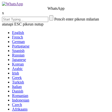
WhatsApp
x
Pencét enter pikeun milarian
atanapi ESC pikeun nutup
English
French
German
Portuguese
Spanish
Russian
Japanese
Korean
Arabic
Irish
Greek
Turkish
Italian
Danish
Romanian
Indonesian
Czech
Afrikaans