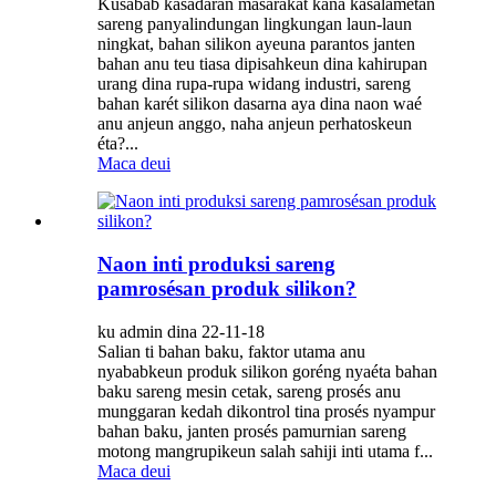
Kusabab kasadaran masarakat kana kasalametan
sareng panyalindungan lingkungan laun-laun
ningkat, bahan silikon ayeuna parantos janten
bahan anu teu tiasa dipisahkeun dina kahirupan
urang dina rupa-rupa widang industri, sareng
bahan karét silikon dasarna aya dina naon waé
anu anjeun anggo, naha anjeun perhatoskeun
éta?...
Maca deui
Naon inti produksi sareng
pamrosésan produk silikon?
ku admin dina 22-11-18
Salian ti bahan baku, faktor utama anu
nyababkeun produk silikon goréng nyaéta bahan
baku sareng mesin cetak, sareng prosés anu
munggaran kedah dikontrol tina prosés nyampur
bahan baku, janten prosés pamurnian sareng
motong mangrupikeun salah sahiji inti utama f...
Maca deui