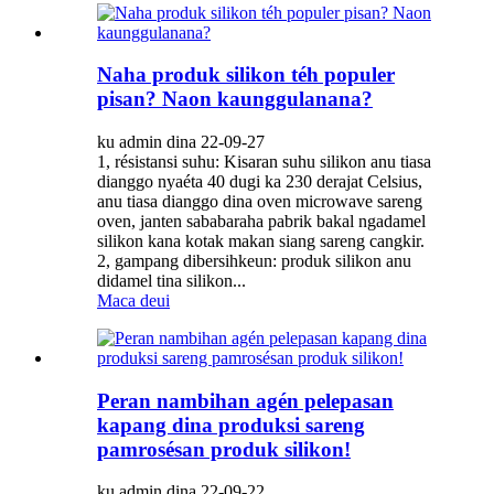
Naha produk silikon téh populer
pisan? Naon kaunggulanana?
ku admin dina 22-09-27
1, résistansi suhu: Kisaran suhu silikon anu tiasa
dianggo nyaéta 40 dugi ka 230 derajat Celsius,
anu tiasa dianggo dina oven microwave sareng
oven, janten sababaraha pabrik bakal ngadamel
silikon kana kotak makan siang sareng cangkir.
2, gampang dibersihkeun: produk silikon anu
didamel tina silikon...
Maca deui
Peran nambihan agén pelepasan
kapang dina produksi sareng
pamrosésan produk silikon!
ku admin dina 22-09-22