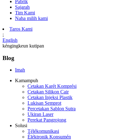
Pabrik
Sajarah
Tim Kami
Naha milih kami
Taros Kami
;
English
kéngingkeun kutipan
Blog
Imah
Kamampuh
Cetakan Karét Komprési
Cetakan Silikon Cair
Cetakan Injeksi Plastik
Lukisan Semprot
Percetakan Sablon Sutra
Ukiran Laser
Perekat Pangrojong
Solusi
Télékomunikasi
Éléktronik Konsumén