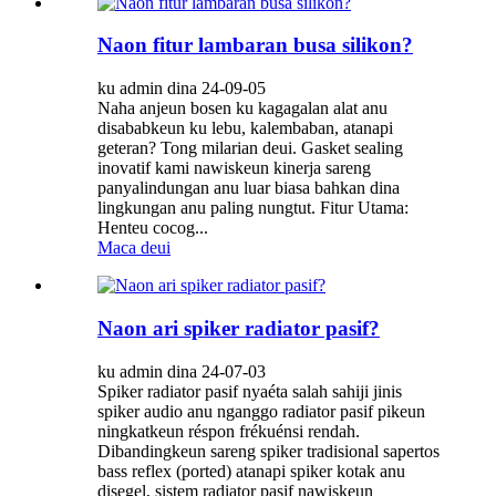
Naon fitur lambaran busa silikon?
ku admin dina 24-09-05
Naha anjeun bosen ku kagagalan alat anu
disababkeun ku lebu, kalembaban, atanapi
geteran? Tong milarian deui. Gasket sealing
inovatif kami nawiskeun kinerja sareng
panyalindungan anu luar biasa bahkan dina
lingkungan anu paling nungtut. Fitur Utama:
Henteu cocog...
Maca deui
Naon ari spiker radiator pasif?
ku admin dina 24-07-03
Spiker radiator pasif nyaéta salah sahiji jinis
spiker audio anu nganggo radiator pasif pikeun
ningkatkeun réspon frékuénsi rendah.
Dibandingkeun sareng spiker tradisional sapertos
bass reflex (ported) atanapi spiker kotak anu
disegel, sistem radiator pasif nawiskeun