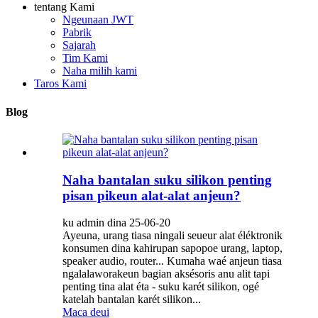
tentang Kami
Ngeunaan JWT
Pabrik
Sajarah
Tim Kami
Naha milih kami
Taros Kami
Blog
Naha bantalan suku silikon penting
pisan pikeun alat-alat anjeun?
ku admin dina 25-06-20
Ayeuna, urang tiasa ningali seueur alat éléktronik
konsumen dina kahirupan sapopoe urang, laptop,
speaker audio, router... Kumaha waé anjeun tiasa
ngalalaworakeun bagian aksésoris anu alit tapi
penting tina alat éta - suku karét silikon, ogé
katelah bantalan karét silikon...
Maca deui