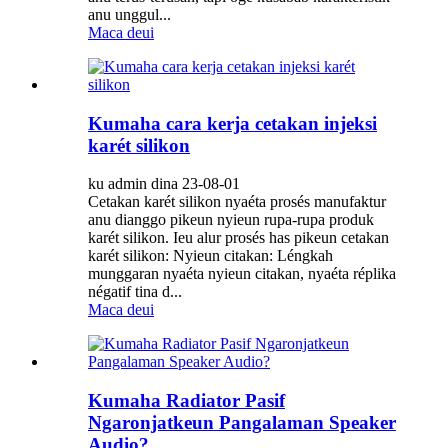
anu unggul...
Maca deui
Kumaha cara kerja cetakan injeksi
karét silikon
ku admin dina 23-08-01
Cetakan karét silikon nyaéta prosés manufaktur
anu dianggo pikeun nyieun rupa-rupa produk
karét silikon. Ieu alur prosés has pikeun cetakan
karét silikon: Nyieun citakan: Léngkah
munggaran nyaéta nyieun citakan, nyaéta réplika
négatif tina d...
Maca deui
Kumaha Radiator Pasif
Ngaronjatkeun Pangalaman Speaker
Audio?