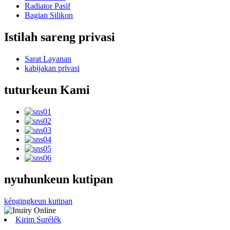
Radiator Pasif
Bagian Silikon
Istilah sareng privasi
Sarat Layanan
kabijakan privasi
tuturkeun Kami
nyuhunkeun kutipan
kéngingkeun kutipan
Kirim Surélék