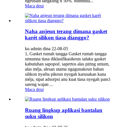
ngeusian langkung ti 50%. Mimitina...
Maca deui
Naha anjeun terang dimana gasket
karét silikon tiasa dianggo?
ku admin dina 22-08-05
1, Gasket rumah tangga Gasket rumah tangga
umumna tiasa diklasifikasikeun salaku gasket
kabutuhan sapopoé, sapertos alas piring umum,
alas méja, alesan utama ngagunakeun bahan
silikon nyaéta pikeun nyegah karusakan kana
méja, sipat adsorpsi anu kuat tiasa nyegah panci
sareng wajan ...
Maca deui
Ruang lingkup aplikasi bantalan
suku silikon