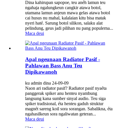
Dina kahirupan sapopoe, teu anéh lamun teu
ngahaja ngalungkeun cangkir atawa botol,
utamana lamun anjeun mawa gelas atawa botol
cai husus nu mahal, kalalaian kitu bisa matak
nyeri haté. Sarung botol silikon, salaku alat
pelindung, geus jadi pilihan nu pang populerna...
Maca deui
Apal ngeunaan Radiator Pasif -
Pahlawan Bass Anu Teu
Dipikawanoh
ku admin dina 24-09-09
Naon ari radiator pasif? Radiator pasif nyaéta
panggerak spiker anu henteu nyambung
langsung kana sumber sinyal audio. Teu siga
spiker tradisional, éta henteu gaduh struktur
magnét sareng koil sora sorangan. Sabalikna, éta
ngahasilkeun sora ngaliwatan geteran...
Maca deui