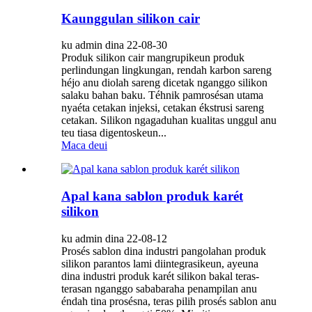
Kaunggulan silikon cair
ku admin dina 22-08-30
Produk silikon cair mangrupikeun produk
perlindungan lingkungan, rendah karbon sareng
héjo anu diolah sareng dicetak nganggo silikon
salaku bahan baku. Téhnik pamrosésan utama
nyaéta cetakan injeksi, cetakan ékstrusi sareng
cetakan. Silikon ngagaduhan kualitas unggul anu
teu tiasa digentoskeun...
Maca deui
Apal kana sablon produk karét
silikon
ku admin dina 22-08-12
Prosés sablon dina industri pangolahan produk
silikon parantos lami diintegrasikeun, ayeuna
dina industri produk karét silikon bakal teras-
terasan nganggo sababaraha penampilan anu
éndah tina prosésna, teras pilih prosés sablon anu