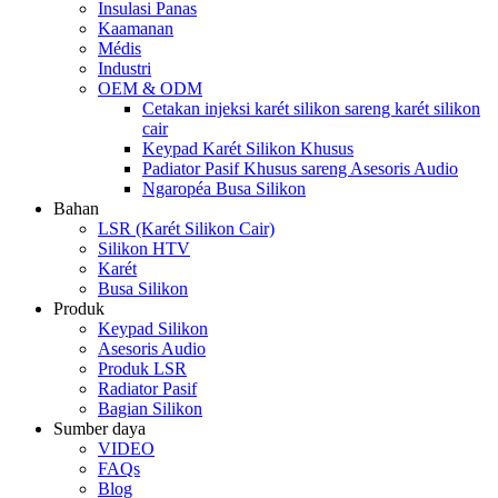
Insulasi Panas
Kaamanan
Médis
Industri
OEM & ODM
Cetakan injeksi karét silikon sareng karét silikon
cair
Keypad Karét Silikon Khusus
Padiator Pasif Khusus sareng Asesoris Audio
Ngaropéa Busa Silikon
Bahan
LSR (Karét Silikon Cair)
Silikon HTV
Karét
Busa Silikon
Produk
Keypad Silikon
Asesoris Audio
Produk LSR
Radiator Pasif
Bagian Silikon
Sumber daya
VIDEO
FAQs
Blog