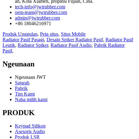
an, Kota Xiamen, propinsi Fujian, Cina.
tech-info@jwtrubber.com
oem-team@jwtrubber.com
admin@jwtrubber.com
+86 18046216971
Produk Unggulan
,
Peta situs
,
Situs Mobile
Radiator Pasif Pasagi
,
Desain Spiker Radiator Pasif
,
Radiator Pasif
Leutik
,
Radiator Spiker
,
Radiator Pasif Audio
,
Pabrik Radiator
Pasif
,
Ngeunaan
Ngeunaan JWT
Sajarah
Pabrik
Tim Kami
Naha milih kami
PRODUK
Keypad Silikon
Asesoris Audio
Produk LSR