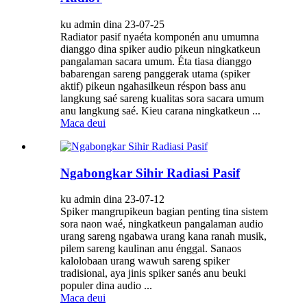
ku admin dina 23-07-25
Radiator pasif nyaéta komponén anu umumna
dianggo dina spiker audio pikeun ningkatkeun
pangalaman sacara umum. Éta tiasa dianggo
babarengan sareng panggerak utama (spiker
aktif) pikeun ngahasilkeun réspon bass anu
langkung saé sareng kualitas sora sacara umum
anu langkung saé. Kieu carana ningkatkeun ...
Maca deui
Ngabongkar Sihir Radiasi Pasif
ku admin dina 23-07-12
Spiker mangrupikeun bagian penting tina sistem
sora naon waé, ningkatkeun pangalaman audio
urang sareng ngabawa urang kana ranah musik,
pilem sareng kaulinan anu énggal. Sanaos
kalolobaan urang wawuh sareng spiker
tradisional, aya jinis spiker sanés anu beuki
populer dina audio ...
Maca deui