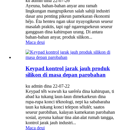
ku admin dina 22-07-26
Ayeuna, bahan-bahan anyar anu ramah
lingkungan mangrupikeun salah sahiji industri
dasar anu penting pikeun pamekaran ékonomi
héjo. Éta henteu ngan ukur nyayogikeun seueur
masalah praktis, tapi ogé ngarengsekeun seueur
gangguan dina kahirupan urang. Di antara
bahan-bahan anyar, produk silikon...
Maca deui
Keypad kontrol jarak jauh produk
silikon di masa depan parobahan
ku admin dina 22-07-22
Keypad téh wawuh ka saréréa dina kahirupan, ti
abad ka tukang laun-laun dimekarkeun dina
rupa-rupa konci téknologi, nepi ka sababaraha
taun ka tukang konci telepon sélulér, saatos
seueur parobihan, kalayan kamekaran parobahan
sosial, ayeuna kaluar tina alat-alat rumah tangga,
kontrol jarak jauh industri...
Maca deui