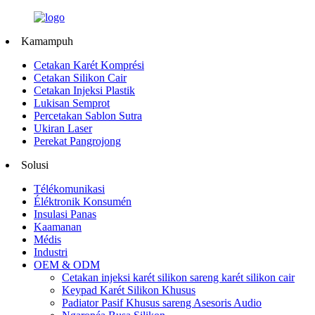
Kamampuh
Cetakan Karét Komprési
Cetakan Silikon Cair
Cetakan Injeksi Plastik
Lukisan Semprot
Percetakan Sablon Sutra
Ukiran Laser
Perekat Pangrojong
Solusi
Télékomunikasi
Éléktronik Konsumén
Insulasi Panas
Kaamanan
Médis
Industri
OEM & ODM
Cetakan injeksi karét silikon sareng karét silikon cair
Keypad Karét Silikon Khusus
Padiator Pasif Khusus sareng Asesoris Audio