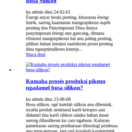
Busa Silikon
ku admin dina 24-02-01
Énergi anyar beuki penting, khususna énergi
listrik, sareng kaamanan mangrupikeun aspék
penting tina Panyimpenan Dina dunya
panyimpenan énergi anu gancang, dimana
efisiensi mangrupikeun hal anu paling penting,
pilihan bahan insulasi maénkeun peran penting
dina ngaoptimalkeun kinerja...
Maca deui
Kumaha prosés produksi pikeun
ngadamel busa silikon?
ku admin dina 23-08-08
Busa silikon, ogé katelah silikon anu dibentuk,
nyaéta produk struktural karét keropos anu
didamel tina karét silikon salaku bahan dasar
sareng dihasilkeun ku cara ngabusa. Kalayan
pamekaran sareng pembaruan téknologi pembusa
anu terus-terusan, tapi ogé kusabab karakteristik