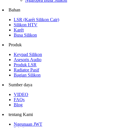
Ngaropéa Busa Silikon
Bahan
LSR (Karét Silikon Cair)
Silikon HTV
Karét
Busa Silikon
Produk
Keypad Silikon
Asesoris Audio
Produk LSR
Radiator Pasif
Bagian Silikon
Sumber daya
VIDEO
FAQs
Blog
tentang Kami
Ngeunaan JWT