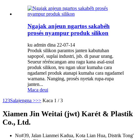
Ngajak anjeun ngartos sakabéh
prosés nyampur produk silikon
ku admin dina 22-07-14
Produk silikon parantos janten kabutuhan
sapopoé, suplai industri, jsb. di pasar urang.
Seueur réréncangan anu ragu kana asal-usul
produk silikon, teu ngan ukur kumaha cara
ngadamel produk atanapi kumaha cara ngadamel
warnana. Nanging, prosés nyetak rupa-rupa
janten...
Maca deui
1
2
3
Salajengna >
>>
Kaca 1 / 3
Xiamen Jin Weitai (jwt) Karét & Plastik
Co., Ltd.
No#39, Jalan Lianmei Kadua, Kota Lian Hua, Distrik Tong'