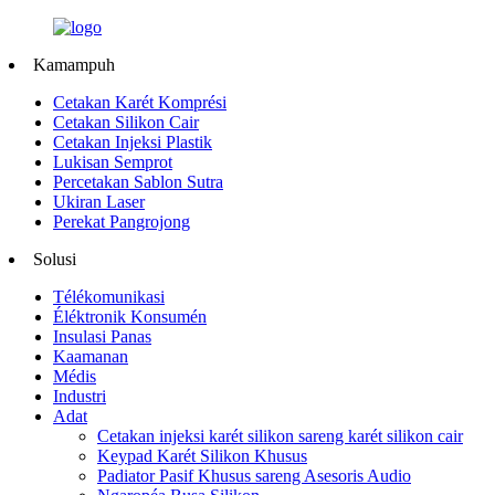
Kamampuh
Cetakan Karét Komprési
Cetakan Silikon Cair
Cetakan Injeksi Plastik
Lukisan Semprot
Percetakan Sablon Sutra
Ukiran Laser
Perekat Pangrojong
Solusi
Télékomunikasi
Éléktronik Konsumén
Insulasi Panas
Kaamanan
Médis
Industri
Adat
Cetakan injeksi karét silikon sareng karét silikon cair
Keypad Karét Silikon Khusus
Padiator Pasif Khusus sareng Asesoris Audio