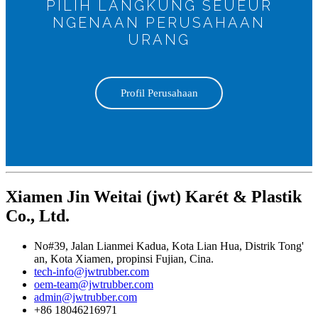
PILIH LANGKUNG SEUEUR
NGENAAN PERUSAHAAN
URANG
Profil Perusahaan
Xiamen Jin Weitai (jwt) Karét & Plastik
Co., Ltd.
No#39, Jalan Lianmei Kadua, Kota Lian Hua, Distrik Tong'
an, Kota Xiamen, propinsi Fujian, Cina.
tech-info@jwtrubber.com
oem-team@jwtrubber.com
admin@jwtrubber.com
+86 18046216971