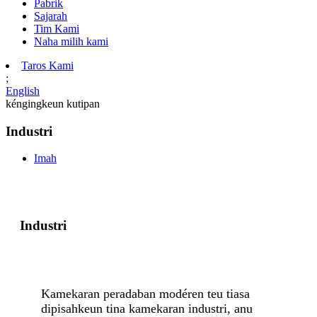
Pabrik
Sajarah
Tim Kami
Naha milih kami
Taros Kami
;
English
kéngingkeun kutipan
Industri
Imah
Industri
Kamekaran peradaban modéren teu tiasa
dipisahkeun tina kamekaran industri, anu