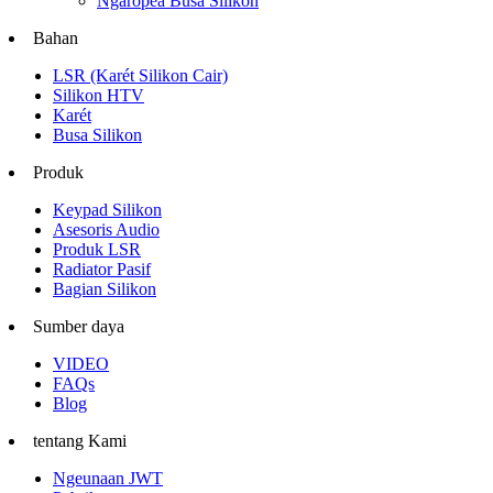
Ngaropéa Busa Silikon
Bahan
LSR (Karét Silikon Cair)
Silikon HTV
Karét
Busa Silikon
Produk
Keypad Silikon
Asesoris Audio
Produk LSR
Radiator Pasif
Bagian Silikon
Sumber daya
VIDEO
FAQs
Blog
tentang Kami
Ngeunaan JWT