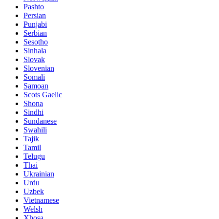
Pashto
Persian
Punjabi
Serbian
Sesotho
Sinhala
Slovak
Slovenian
Somali
Samoan
Scots Gaelic
Shona
Sindhi
Sundanese
Swahili
Tajik
Tamil
Telugu
Thai
Ukrainian
Urdu
Uzbek
Vietnamese
Welsh
Xhosa