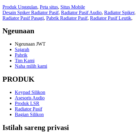
Produk Unggulan
,
Peta situs
,
Situs Mobile
Desain Spiker Radiator Pasif
,
Radiator Pasif Audio
,
Radiator Spiker
,
Radiator Pasif Pasagi
,
Pabrik Radiator Pasif
,
Radiator Pasif Leutik
,
Ngeunaan
Ngeunaan JWT
Sajarah
Pabrik
Tim Kami
Naha milih kami
PRODUK
Keypad Silikon
Asesoris Audio
Produk LSR
Radiator Pasif
Bagian Silikon
Istilah sareng privasi