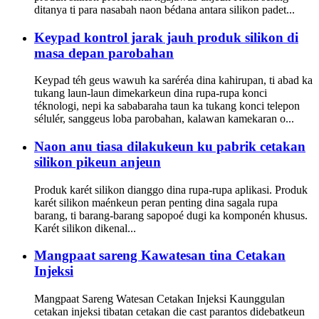
ditanya ti para nasabah naon bédana antara silikon padet...
Keypad kontrol jarak jauh produk silikon di
masa depan parobahan
Keypad téh geus wawuh ka saréréa dina kahirupan, ti abad ka
tukang laun-laun dimekarkeun dina rupa-rupa konci
téknologi, nepi ka sababaraha taun ka tukang konci telepon
sélulér, sanggeus loba parobahan, kalawan kamekaran o...
Naon anu tiasa dilakukeun ku pabrik cetakan
silikon pikeun anjeun
Produk karét silikon dianggo dina rupa-rupa aplikasi. Produk
karét silikon maénkeun peran penting dina sagala rupa
barang, ti barang-barang sapopoé dugi ka komponén khusus.
Karét silikon dikenal...
Mangpaat sareng Kawatesan tina Cetakan
Injeksi
Mangpaat Sareng Watesan Cetakan Injeksi Kaunggulan
cetakan injeksi tibatan cetakan die cast parantos didebatkeun