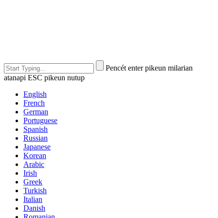
Pencét enter pikeun milarian
atanapi ESC pikeun nutup
English
French
German
Portuguese
Spanish
Russian
Japanese
Korean
Arabic
Irish
Greek
Turkish
Italian
Danish
Romanian