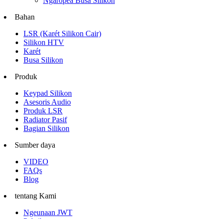
Ngaropéa Busa Silikon
Bahan
LSR (Karét Silikon Cair)
Silikon HTV
Karét
Busa Silikon
Produk
Keypad Silikon
Asesoris Audio
Produk LSR
Radiator Pasif
Bagian Silikon
Sumber daya
VIDEO
FAQs
Blog
tentang Kami
Ngeunaan JWT