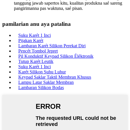
tanggung jawab sapertos kitu, kualitas produkna saé sareng
pangirimanna pas waktuna, saé pisan.
pamilarian anu aya patalina
Suku Karét 1 Inci
Pijakan Karét
Lambaran Karét Silikon Perekat Diri
Pencét Tombol Jepret
Pil Konduktif Keypad Silikon Éléktronik
Tutup Karét Leutik
Suku Karét 1 Inci
Karét Silikon Suhu Luhur
Keypad Saklar Taktil Membran Khusus
Lampu Latar Saklar Membran
Lambaran Silikon Bodas