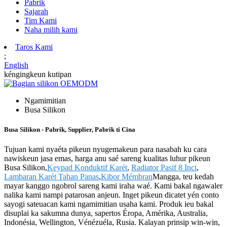
Pabrik
Sajarah
Tim Kami
Naha milih kami
Taros Kami
;
English
kéngingkeun kutipan
Ngamimitian
Busa Silikon
Busa Silikon - Pabrik, Supplier, Pabrik ti Cina
Tujuan kami nyaéta pikeun nyugemakeun para nasabah ku cara
nawiskeun jasa emas, harga anu saé sareng kualitas luhur pikeun
Busa Silikon,
Keypad Konduktif Karét
,
Radiator Pasif 8 Inci
,
Lambaran Karét Tahan Panas
,
Kibor Mémbran
Mangga, teu kedah
mayar kanggo ngobrol sareng kami iraha waé. Kami bakal ngawaler
nalika kami nampi patarosan anjeun. Inget pikeun dicatet yén conto
sayogi sateuacan kami ngamimitian usaha kami. Produk ieu bakal
disuplai ka sakumna dunya, sapertos Éropa, Amérika, Australia,
Indonésia, Wellington, Vénézuéla, Rusia. Kalayan prinsip win-win,