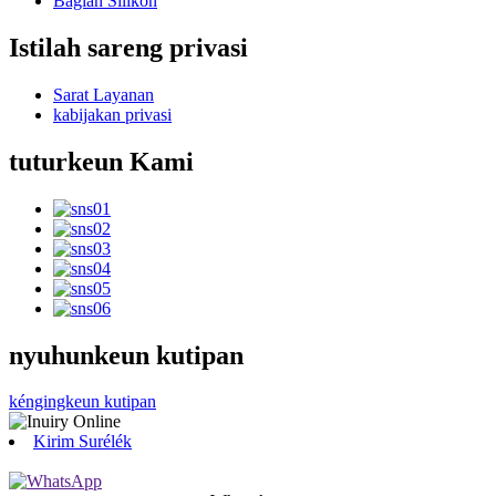
Bagian Silikon
Istilah sareng privasi
Sarat Layanan
kabijakan privasi
tuturkeun Kami
nyuhunkeun kutipan
kéngingkeun kutipan
Kirim Surélék