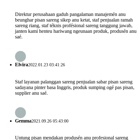
Direktur perusahaan gaduh pangalaman manajemén anu
beunghar pisan sareng sikep anu ketat, staf penjualan ramah
sareng riang, staf téknis profésional sareng tanggung jawab,
janten kami henteu hariwang ngeunaan produk, produsén anu
saé.
Elvira
2022.01.23 03:41:26
Staf layanan palanggan sareng penjualan sabar pisan sareng
sadayana pinter basa Inggris, produk sumping ogé pas pisan,
supplier anu saé.
Gemma
2021.09.26 05:43:00
Untung pisan mendakan produsén anu profesional sareng