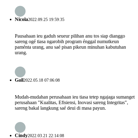
Nicola
2022.09.25 19:59:35
Pausahaan ieu gaduh seueur pilihan anu tos siap dianggo
sareng ogé tiasa ngarobih program énggal numutkeun
paménta urang, anu saé pisan pikeun minuhan kabutuhan
urang.
Gail
2022.05.18 07:06:08
Mudah-mudahan perusahaan ieu tiasa tetep ngajaga sumanget
perusahaan "Kualitas, Efisiensi, Inovasi sareng Integritas",
sareng bakal langkung saé deui di masa payun.
Cindy
2022.03.21 22:14:08