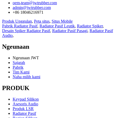
oem-team@jwtrubber.com
admin@jwtrubber.com
+86 18046216971
Produk Unggulan
,
Peta situs
,
Situs Mobile
Pabrik Radiator Pasif
,
Radiator Pasif Leutik
,
Radiator Spiker
,
Desain Spiker Radiator Pasif
,
Radiator Pasif Pasagi
,
Radiator Pasif
Audio
,
Ngeunaan
Ngeunaan JWT
Sajarah
Pabrik
Tim Kami
Naha milih kami
PRODUK
Keypad Silikon
Asesoris Audio
Produk LSR
Radiator Pasif