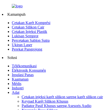
Kamampuh
Cetakan Karét Komprési
Cetakan Silikon Cair
Cetakan Injeksi Plastik
Lukisan Semprot
Percetakan Sablon Sutra
Ukiran Laser
Perekat Pangrojong
Solusi
Télékomunikasi
Éléktronik Konsumén
Insulasi Panas
Kaamanan
Médis
Industri
Adat
Cetakan injeksi karét silikon sareng karét silikon cair
Keypad Karét Silikon Khusus
Padiator Pasif Khusus sareng Asesoris Audio