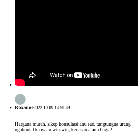
Roxanne
2022.10.09 14:59:49
Hargana murah, sikep konsultasi anu saé, tungtungna urang
ngahontal kaayaan win-win, kerjasama anu bagja!