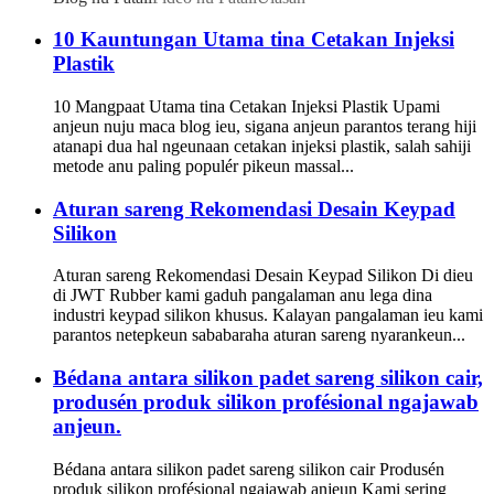
10 Kauntungan Utama tina Cetakan Injeksi
Plastik
10 Mangpaat Utama tina Cetakan Injeksi Plastik Upami
anjeun nuju maca blog ieu, sigana anjeun parantos terang hiji
atanapi dua hal ngeunaan cetakan injeksi plastik, salah sahiji
metode anu paling populér pikeun massal...
Aturan sareng Rekomendasi Desain Keypad
Silikon
Aturan sareng Rekomendasi Desain Keypad Silikon Di dieu
di JWT Rubber kami gaduh pangalaman anu lega dina
industri keypad silikon khusus. Kalayan pangalaman ieu kami
parantos netepkeun sababaraha aturan sareng nyarankeun...
Bédana antara silikon padet sareng silikon cair,
produsén produk silikon profésional ngajawab
anjeun.
Bédana antara silikon padet sareng silikon cair Produsén
produk silikon profésional ngajawab anjeun Kami sering